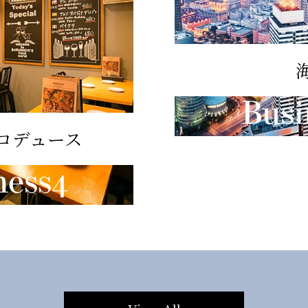
Busi
ロデュース
ness4