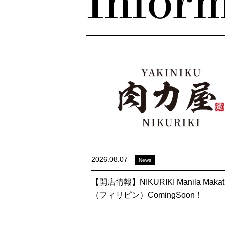
Inform
2026.08.07
News
【開店情報】NIKURIKI Manila Makat
（フィリピン）ComingSoon！