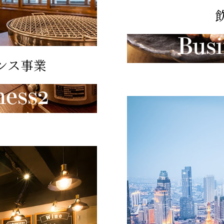
Busi
ンス事業
ness2