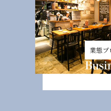
業態プ
Busi